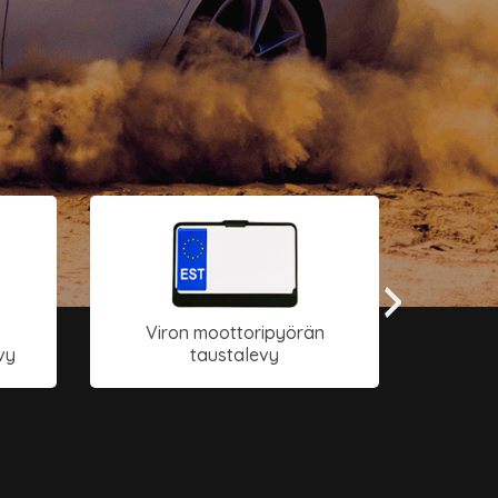
Viron moottoripyörän
Vi
vy
taustalevy
rekis