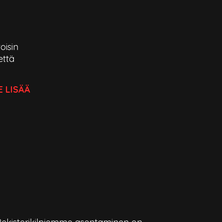
oisin
että
E LISÄÄ