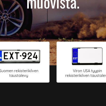
muovista.
Suomen rekisterikilven
Viron USA tyypin
taustalevy
rekisterikilven taustale