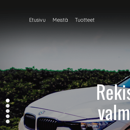
Etusivu
Meistä
Tuotteet
Reki
valm