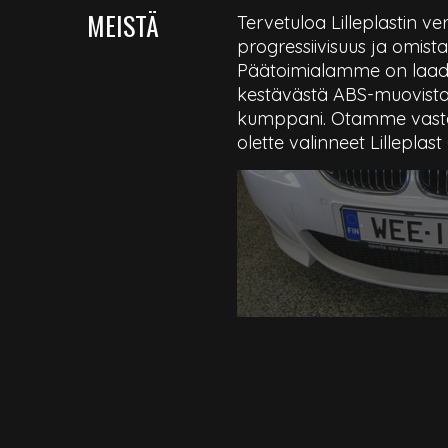
MEISTÄ
Tervetuloa Lilleplastin v
progressiivisuus ja omista
Päätoimialamme on laaduk
kestävästä ABS-muovista
kumppani. Otamme vastaan
olette valinneet Lilleplast