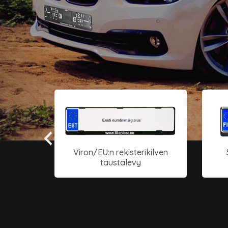
Viron/EU:n rekisterikilven
le
taustalevy