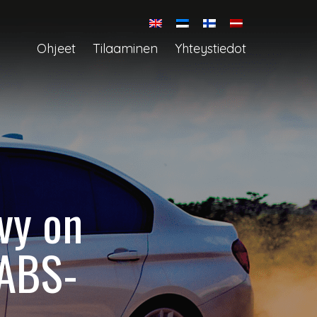
Ohjeet
Tilaaminen
Yhteystiedot
vy on
 ABS-