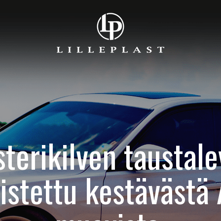
sterikilven taustale
istettu kestävästä