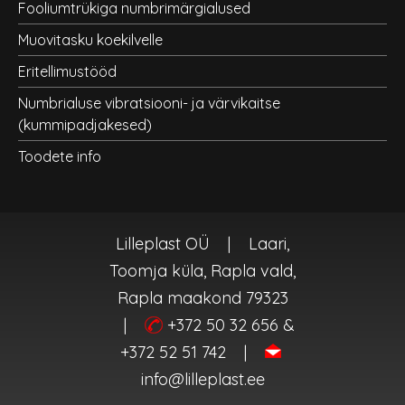
Fooliumtrükiga numbrimärgialused
Muovitasku koekilvelle
Eritellimustööd
Numbrialuse vibratsiooni- ja värvikaitse
(kummipadjakesed)
Toodete info
Lilleplast OÜ
|
Laari,
Toomja küla, Rapla vald,
Rapla maakond 79323
|
+372 50 32 656 &
+372 52 51 742
|
info@lilleplast.ee