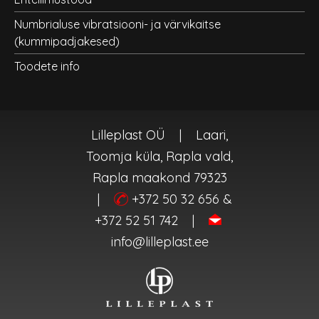
Numbrialuse vibratsiooni- ja värvikaitse
(kummipadjakesed)
Toodete info
Lilleplast OÜ
|
Laari,
Toomja küla, Rapla vald,
Rapla maakond 79323
|
+372 50 32 656 &
+372 52 51 742
|
info@lilleplast.ee