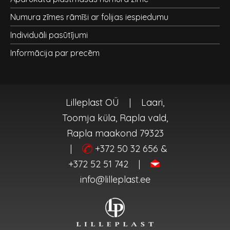
Numura zīmes rāmīši ar folijas iespiedumu
Individuāli pasūtījumi
Informācija par precēm
Lilleplast OÜ
|
Laari,
Toomja küla, Rapla vald,
Rapla maakond 79323
|
+372 50 32 656 &
+372 52 51 742
|
info@lilleplast.ee