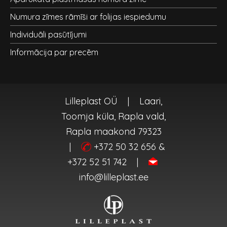
Numura zīmes rāmīši ar folijas iespiedumu
Individuāli pasūtījumi
Informācija par precēm
Lilleplast OÜ
|
Laari,
Toomja küla, Rapla vald,
Rapla maakond 79323
|
+372 50 32 656 &
+372 52 51 742
|
info@lilleplast.ee