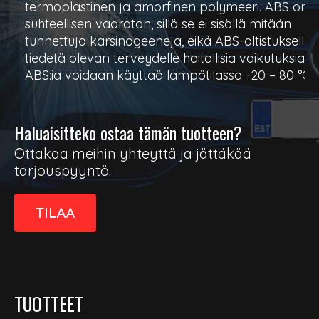
termoplastinen ja amorfinen polymeeri. ABS on
suhteellisen vaaraton, sillä se ei sisällä mitään
tunnettuja karsinogeeneja, eikä ABS-altistuksella
tiedetä olevan terveydelle haitallisia vaikutuksia.
ABS:ia voidaan käyttää lämpötilassa -20 – 80 °C.
Haluaisitteko ostaa tämän tuotteen?
Ottakaa meihin yhteyttä ja jättäkää
tarjouspyyntö.
TILAA
TUOTTEET