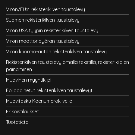
Viron/EU:n rekisterikilven taustalevy
Suomen rekisterikilven taustalevy
Viron USA tyypin rekisterikilven taustalevy
Viron moottoripyörän taustalevy
Viron kuorma-auton rekisterikilven taustalevy
Rekisterikilven taustalevy omalla tekstillä, rekisterikilpien
painaminen
Muovinen myyntikilpi
Foliopainetut rekisterikilven taustalevyt
Muovitasku Koenumerokilvelle
Erikoistilaukset
Tuotetieto