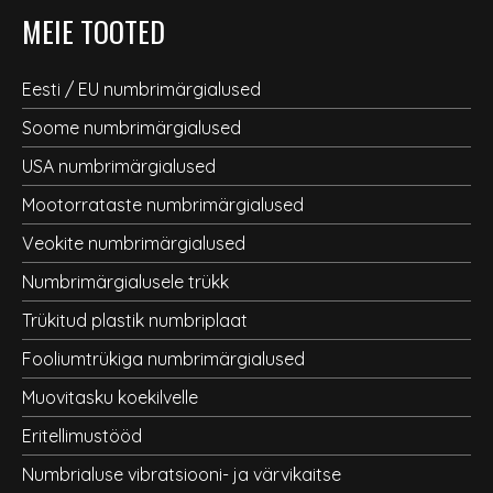
MEIE TOOTED
Eesti / EU numbrimärgialused
Soome numbrimärgialused
USA numbrimärgialused
Mootorrataste numbrimärgialused
Veokite numbrimärgialused
Numbrimärgialusele trükk
Trükitud plastik numbriplaat
Fooliumtrükiga numbrimärgialused
Muovitasku koekilvelle
Eritellimustööd
Numbrialuse vibratsiooni- ja värvikaitse