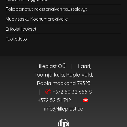
Foliopainetut rekisterikilven taustalevyt
Muovitasku Koenumerokilvelle
Erikoistilaukset
Tuotetieto
Lilleplast OÜ
|
Laari,
Toomja küla, Rapla vald,
Rapla maakond 79323
|
+372 50 32 656 &
+372 52 51 742
|
info@lilleplast.ee