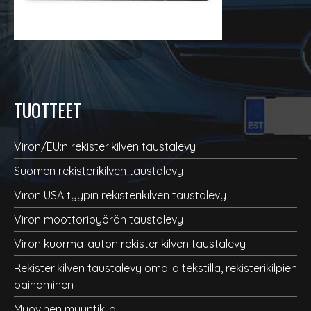
TUOTTEET
Viron/EU:n rekisterikilven taustalevy
Suomen rekisterikilven taustalevy
Viron USA tyypin rekisterikilven taustalevy
Viron moottoripyörän taustalevy
Viron kuorma-auton rekisterikilven taustalevy
Rekisterikilven taustalevy omalla tekstillä, rekisterikilpien
painaminen
Muovinen myyntikilpi