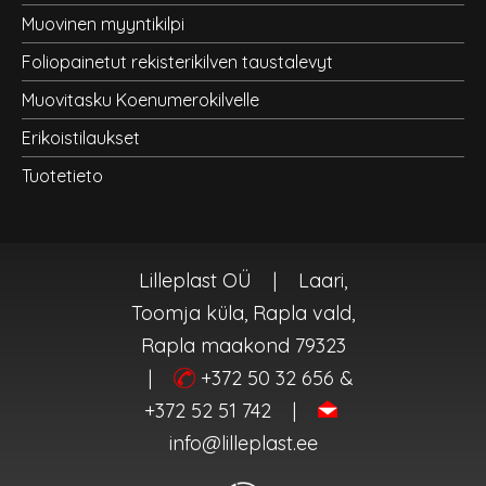
Muovinen myyntikilpi
Foliopainetut rekisterikilven taustalevyt
Muovitasku Koenumerokilvelle
Erikoistilaukset
Tuotetieto
Lilleplast OÜ
|
Laari,
Toomja küla, Rapla vald,
Rapla maakond 79323
|
+372 50 32 656 &
+372 52 51 742
|
info@lilleplast.ee