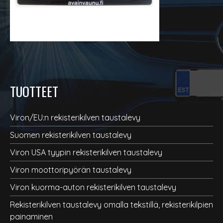
TUOTTEET
Viron/EU:n rekisterikilven taustalevy
Suomen rekisterikilven taustalevy
Viron USA tyypin rekisterikilven taustalevy
Viron moottoripyörän taustalevy
Viron kuorma-auton rekisterikilven taustalevy
Rekisterikilven taustalevy omalla tekstillä, rekisterikilpien
painaminen