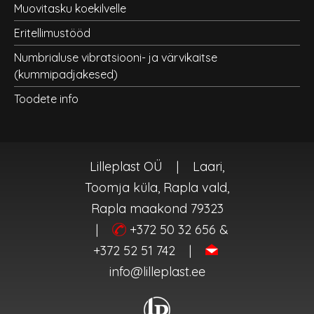
Muovitasku koekilvelle
Eritellimustööd
Numbrialuse vibratsiooni- ja värvikaitse
(kummipadjakesed)
Toodete info
Lilleplast OÜ
|
Laari,
Toomja küla, Rapla vald,
Rapla maakond 79323
|
+372 50 32 656 &
+372 52 51 742
|
info@lilleplast.ee