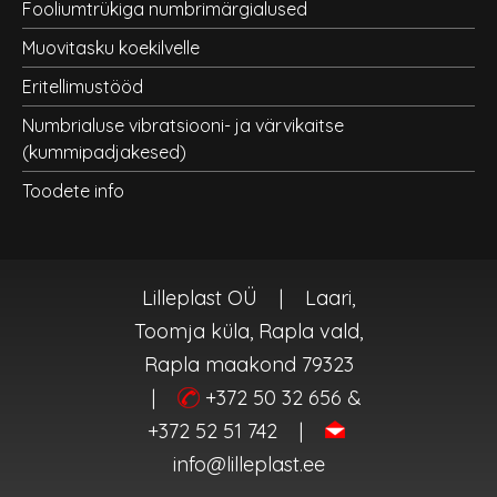
Fooliumtrükiga numbrimärgialused
Muovitasku koekilvelle
Eritellimustööd
Numbrialuse vibratsiooni- ja värvikaitse
(kummipadjakesed)
Toodete info
Lilleplast OÜ
|
Laari,
Toomja küla, Rapla vald,
Rapla maakond 79323
|
+372 50 32 656 &
+372 52 51 742
|
info@lilleplast.ee