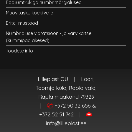
Fooliumtrükiga numbrimärgialused
Muovitasku koekilvelle
Eritellimustööd
Numbrialuse vibratsiooni- ja värvikaitse
(kummipadjakesed)
Toodete info
Lilleplast OÜ
|
Laari,
Toomja küla, Rapla vald,
Rapla maakond 79323
|
+372 50 32 656 &
+372 52 51 742
|
info@lilleplast.ee