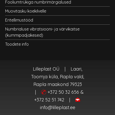
Fooliumtrükiga numbrimärgialused
Muovitasku koekilvelle
Eritellimustööd
Numbrialuse vibratsiooni- ja värvikaitse
(kummipadjakesed)
Toodete info
Lilleplast OÜ
|
Laari,
Toomja küla, Rapla vald,
Rapla maakond 79323
|
+372 50 32 656 &
+372 52 51 742
|
info@lilleplast.ee