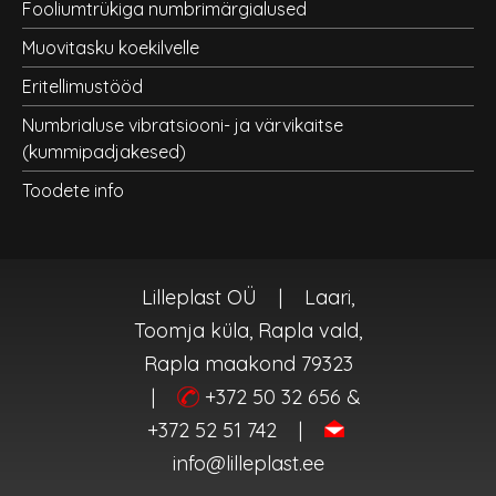
Fooliumtrükiga numbrimärgialused
Muovitasku koekilvelle
Eritellimustööd
Numbrialuse vibratsiooni- ja värvikaitse
(kummipadjakesed)
Toodete info
Lilleplast OÜ
|
Laari,
Toomja küla, Rapla vald,
Rapla maakond 79323
|
+372 50 32 656 &
+372 52 51 742
|
info@lilleplast.ee