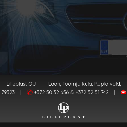
Lilleplast OÜ
|
Laari, Toomja küla, Rapla vald,
 79323
|
+372 50 32 656 & +372 52 51 742
|