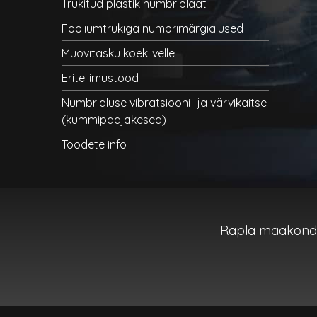
Trükitud plastik numbriplaat
Fooliumtrükiga numbrimärgialused
Muovitasku koekilvelle
Eritellimustööd
Numbrialuse vibratsiooni- ja värvikaitse
(kummipadjakesed)
Toodete info
Rapla maakond