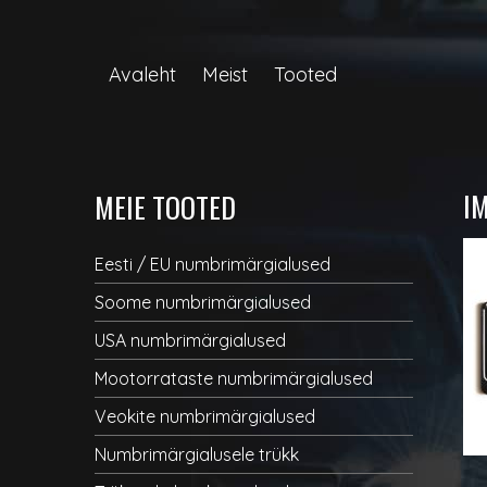
Avaleht
Meist
Tooted
I
MEIE TOOTED
Eesti / EU numbrimärgialused
Soome numbrimärgialused
USA numbrimärgialused
Mootorrataste numbrimärgialused
Veokite numbrimärgialused
Numbrimärgialusele trükk