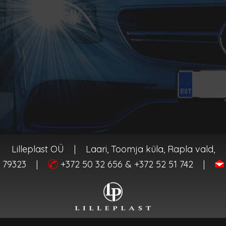
Lilleplast OÜ
|
Laari, Toomja küla, Rapla vald,
 79323
|
+372 50 32 656 & +372 52 51 742
|