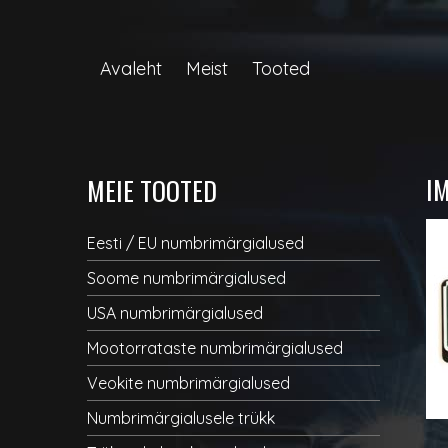
Avaleht
Meist
Tooted
I
MEIE TOOTED
Eesti / EU numbrimärgialused
Soome numbrimärgialused
USA numbrimärgialused
Mootorrataste numbrimärgialused
Veokite numbrimärgialused
Numbrimärgialusele trükk