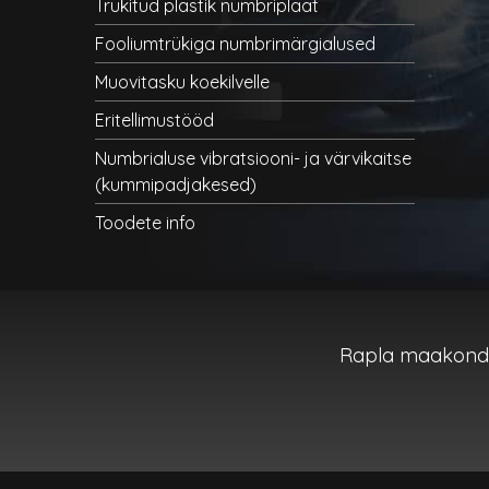
Trükitud plastik numbriplaat
Fooliumtrükiga numbrimärgialused
Muovitasku koekilvelle
Eritellimustööd
Numbrialuse vibratsiooni- ja värvikaitse
(kummipadjakesed)
Toodete info
Rapla maakond