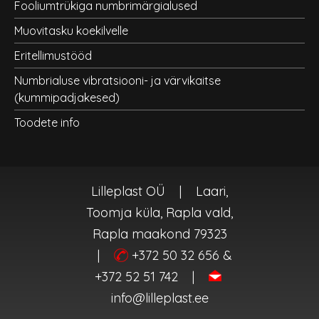
Fooliumtrükiga numbrimärgialused
Muovitasku koekilvelle
Eritellimustööd
Numbrialuse vibratsiooni- ja värvikaitse
(kummipadjakesed)
Toodete info
Lilleplast OÜ
|
Laari,
Toomja küla, Rapla vald,
Rapla maakond 79323
|
+372 50 32 656 &
+372 52 51 742
|
info@lilleplast.ee