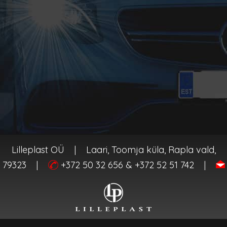
Lilleplast OÜ
|
Laari, Toomja küla, Rapla vald,
 79323
|
+372 50 32 656 & +372 52 51 742
|