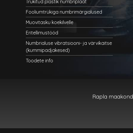
Trükitud plastik numbriplaat
Fooliumtrükiga numbrimärgialused
Muovitasku koekilvelle
Eritellimustööd
Numbrialuse vibratsiooni- ja värvikaitse
(kummipadjakesed)
Toodete info
Rapla maakond